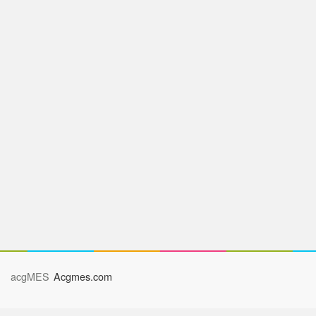
acgMES
Acgmes.com