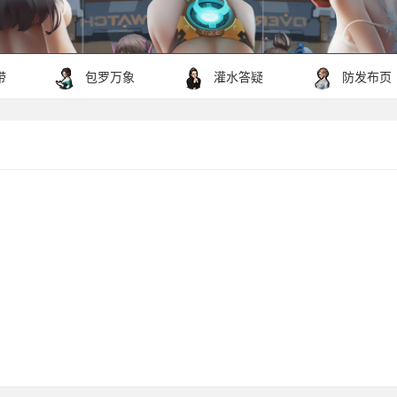
带
包罗万象
灌水答疑
防发布页