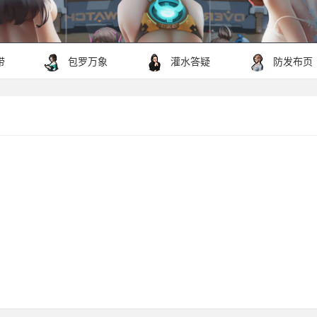
带
包罗万象
灌水答疑
防发布页