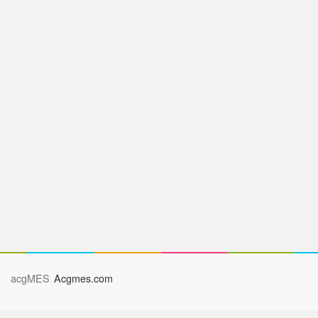
acgMES
Acgmes.com