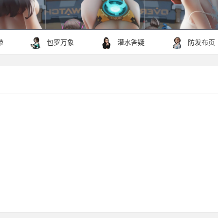
带
包罗万象
灌水答疑
防发布页